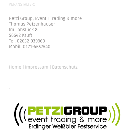
VERANSTALTER:
Petzi Group, Event I Trading & more
Thomas Petzenhauser
Im Lohstück 8
56642 Kruft
Tel. 02652-939960
Mobil: 0171-4657540
Home
|
Impressum
|
Datenschutz
.