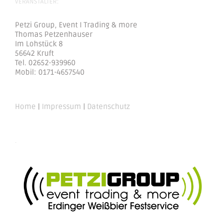
VERANSTALTER:
Petzi Group, Event I Trading & more
Thomas Petzenhauser
Im Lohstück 8
56642 Kruft
Tel. 02652-939960
Mobil: 0171-4657540
Home
|
Impressum
|
Datenschutz
.