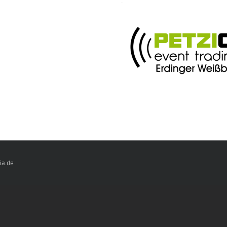
.
ia.de