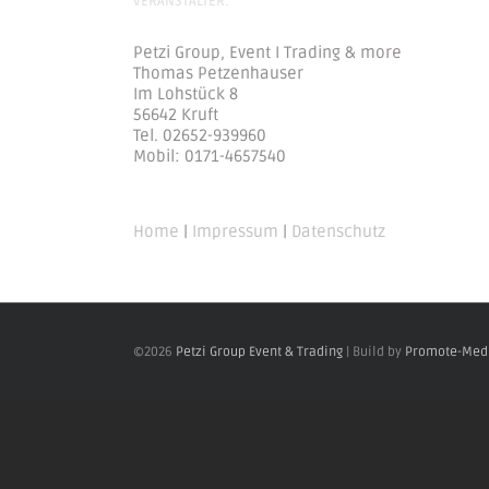
VERANSTALTER:
Petzi Group, Event I Trading & more
Thomas Petzenhauser
Im Lohstück 8
56642 Kruft
Tel. 02652-939960
Mobil: 0171-4657540
Home
|
Impressum
|
Datenschutz
©
2026
Petzi Group Event & Trading
| Build by
Promote-Med