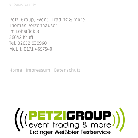
VERANSTALTER:
Petzi Group, Event I Trading & more
Thomas Petzenhauser
Im Lohstück 8
56642 Kruft
Tel. 02652-939960
Mobil: 0171-4657540
Home
|
Impressum
|
Datenschutz
.