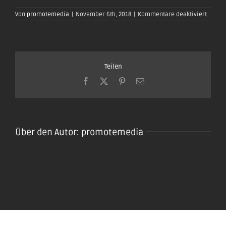
für
Von
promotemedia
|
November 6th, 2018
|
Kommentare deaktiviert
oktobe
plaidt-
2019_0
Teilen
Facebook
X
Pinterest
E-
Mail
Über den Autor:
promotemedia