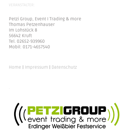
VERANSTALTER:
Petzi Group, Event I Trading & more
Thomas Petzenhauser
Im Lohstück 8
56642 Kruft
Tel. 02652-939960
Mobil: 0171-4657540
Home
|
Impressum
|
Datenschutz
.