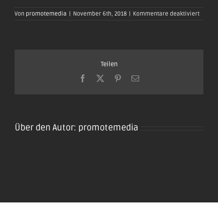
für
Von
promotemedia
|
November 6th, 2018
|
Kommentare deaktiviert
oktobe
plaidt-
2019_
Teilen
Facebook
X
Pinterest
E-
Mail
Über den Autor:
promotemedia