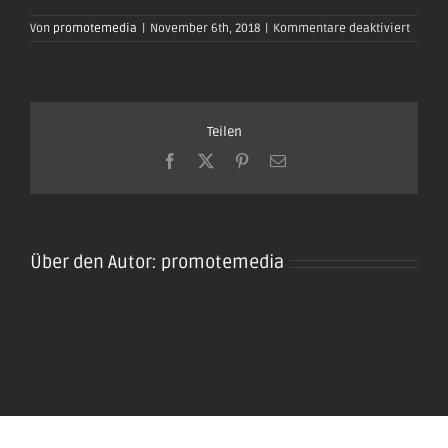
für
Von
promotemedia
|
November 6th, 2018
|
Kommentare deaktiviert
oktobe
plaidt-
2019_0
Teilen
Facebook
X
Pinterest
E-
Mail
Über den Autor:
promotemedia