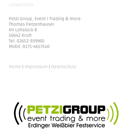
VERANSTALTER:
Petzi Group, Event I Trading & more
Thomas Petzenhauser
Im Lohstück 8
56642 Kruft
Tel. 02652-939960
Mobil: 0171-4657540
Home
|
Impressum
|
Datenschutz
.