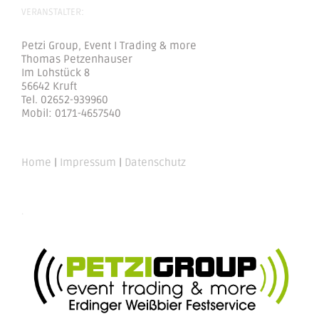
VERANSTALTER:
Petzi Group, Event I Trading & more
Thomas Petzenhauser
Im Lohstück 8
56642 Kruft
Tel. 02652-939960
Mobil: 0171-4657540
Home
|
Impressum
|
Datenschutz
.