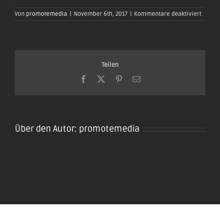
für
Von
promotemedia
|
November 6th, 2017
|
Kommentare deaktiviert
oktobe
plaidt-
2017-
0354
Teilen
Facebook
X
Pinterest
E-
Mail
Über den Autor:
promotemedia