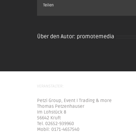
Teilen
Über den Autor:
promotemedia
VERANSTALTER:
Petzi Group, Event I Trading & more
Thomas Petzenhauser
Im Lohstück 8
56642 Kruft
Tel. 02652-939960
Mobil: 0171-4657540