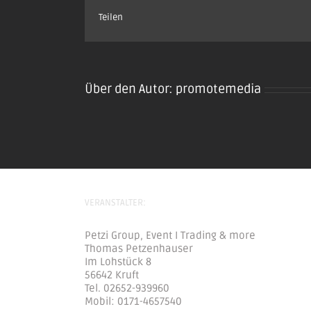
Teilen
Über den Autor:
promotemedia
VERANSTALTER:
Petzi Group, Event I Trading & more
Thomas Petzenhauser
Im Lohstück 8
56642 Kruft
Tel. 02652-939960
Mobil: 0171-4657540