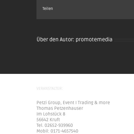
Teilen
Über den Autor:
promotemedia
VERANSTALTER:
Petzi Group, Event I Trading & more
Thomas Petzenhauser
Im Lohstück 8
56642 Kruft
Tel. 02652-939960
Mobil: 0171-4657540