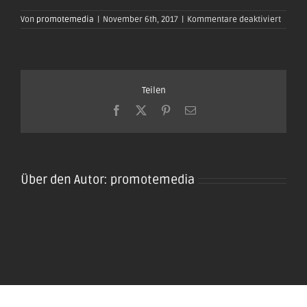
für
Von
promotemedia
|
November 6th, 2017
|
Kommentare deaktiviert
oktobe
plaidt-
2017-
0226
Teilen
Facebook
X
Pinterest
E-
Mail
Über den Autor:
promotemedia