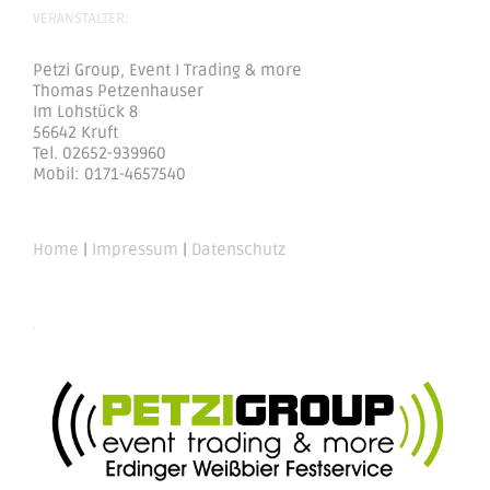
VERANSTALTER:
Petzi Group, Event I Trading & more
Thomas Petzenhauser
Im Lohstück 8
56642 Kruft
Tel. 02652-939960
Mobil: 0171-4657540
Home
|
Impressum
|
Datenschutz
.