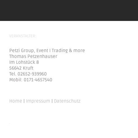
VERANSTALTER:
Petzi Group, Event I Trading & more
Thomas Petzenhauser
Im Lohstück 8
56642 Kruft
Tel. 02652-939960
Mobil: 0171-4657540
Home
|
Impressum
|
Datenschutz
.