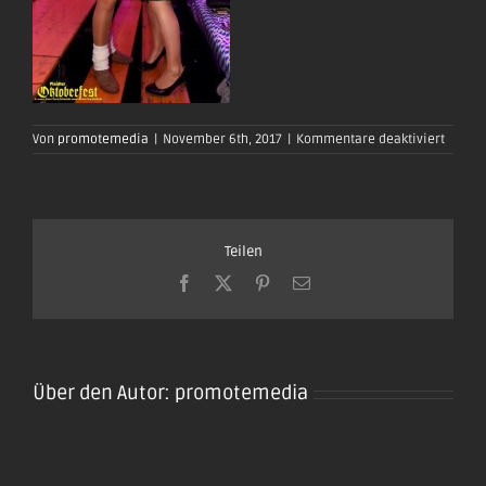
für
Von
promotemedia
|
November 6th, 2017
|
Kommentare deaktiviert
oktobe
plaidt-
2017-
0218
Teilen
Facebook
X
Pinterest
E-
Mail
Über den Autor:
promotemedia