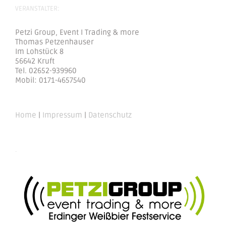
VERANSTALTER:
Petzi Group, Event I Trading & more
Thomas Petzenhauser
Im Lohstück 8
56642 Kruft
Tel. 02652-939960
Mobil: 0171-4657540
Home
|
Impressum
|
Datenschutz
.