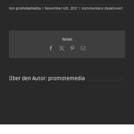
für
Von
promotemedia
|
November 6th, 2017
|
Kommentare deaktiviert
oktobe
plaidt-
2017-
0185
Teilen
Facebook
X
Pinterest
E-
Mail
Über den Autor:
promotemedia