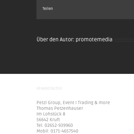
Teilen
Über den Autor:
promotemedia
VERANSTALTER:
Petzi Group, Event I Trading & more
Thomas Petzenhauser
Im Lohstück 8
56642 Kruft
Tel. 02652-939960
Mobil: 0171-4657540