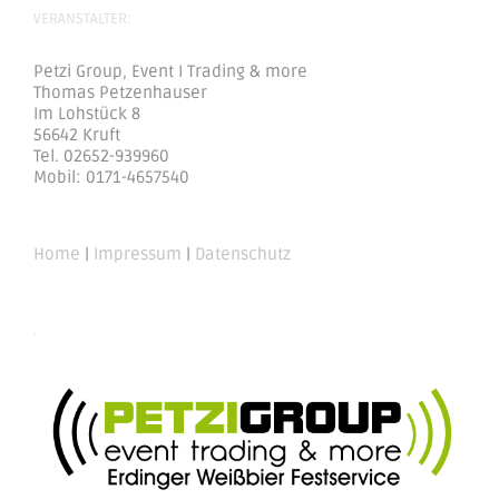
VERANSTALTER:
Petzi Group, Event I Trading & more
Thomas Petzenhauser
Im Lohstück 8
56642 Kruft
Tel. 02652-939960
Mobil: 0171-4657540
Home
|
Impressum
|
Datenschutz
.