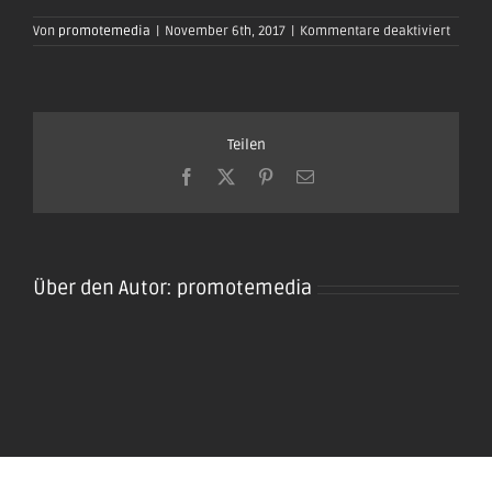
für
Von
promotemedia
|
November 6th, 2017
|
Kommentare deaktiviert
oktobe
plaidt-
2017-
0125
Teilen
Facebook
X
Pinterest
E-
Mail
Über den Autor:
promotemedia