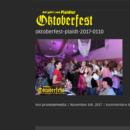
Zum
Inhalt
springen
oktoberfest-plaidt-2017-0110
Von
promotemedia
|
November 6th, 2017
|
Kommentare de