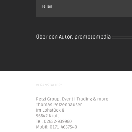
Teilen
Über den Autor:
promotemedia
VERANSTALTER:
Petzi Group, Event I Trading & more
Thomas Petzenhauser
Im Lohstück 8
56642 Kruft
Tel. 02652-939960
Mobil: 0171-4657540