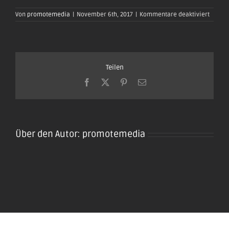
für
Von
promotemedia
|
November 6th, 2017
|
Kommentare deaktiviert
oktobe
plaidt-
2017-
0080
Teilen
Facebook
X
Pinterest
E-
Mail
Über den Autor:
promotemedia