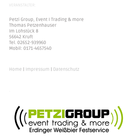
VERANSTALTER:
Petzi Group, Event I Trading & more
Thomas Petzenhauser
Im Lohstück 8
56642 Kruft
Tel. 02652-939960
Mobil: 0171-4657540
Home
|
Impressum
|
Datenschutz
.