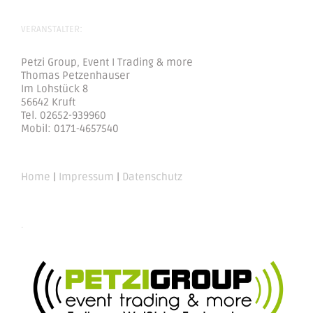
VERANSTALTER:
Petzi Group, Event I Trading & more
Thomas Petzenhauser
Im Lohstück 8
56642 Kruft
Tel. 02652-939960
Mobil: 0171-4657540
Home
|
Impressum
|
Datenschutz
.