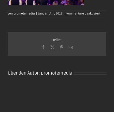
für
Von
promotemedia
|
Januar 17th, 2015
|
Kommentare deaktiviert
oktoberfe
plaidt201
01
Teilen
Facebook
X
Pinterest
E-
Mail
Über den Autor:
promotemedia