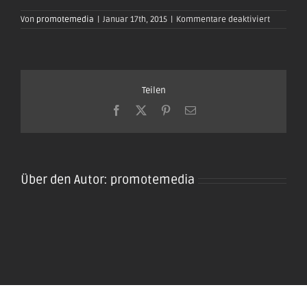
für
Von
promotemedia
|
Januar 17th, 2015
|
Kommentare deaktiviert
oktoberfe
plaidt201
72
Teilen
Facebook
X
Pinterest
E-
Mail
Über den Autor:
promotemedia