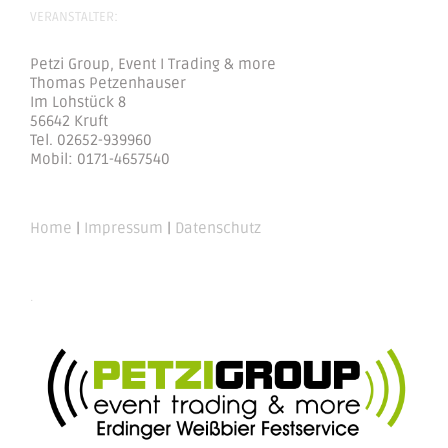
VERANSTALTER:
Petzi Group, Event I Trading & more
Thomas Petzenhauser
Im Lohstück 8
56642 Kruft
Tel. 02652-939960
Mobil: 0171-4657540
Home
|
Impressum
|
Datenschutz
.