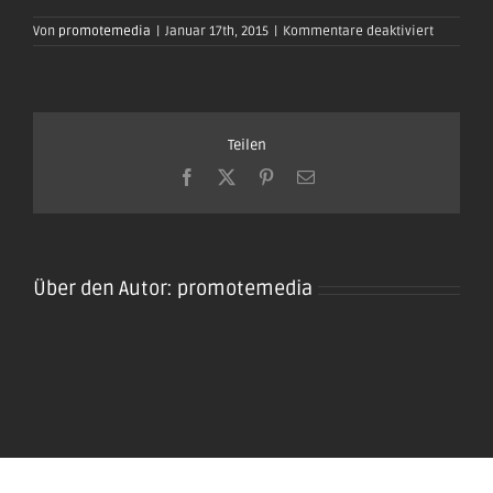
für
Von
promotemedia
|
Januar 17th, 2015
|
Kommentare deaktiviert
oktoberfe
plaidt201
68
Teilen
Facebook
X
Pinterest
E-
Mail
Über den Autor:
promotemedia