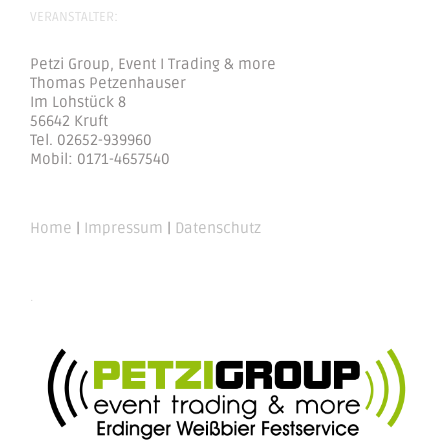
VERANSTALTER:
Petzi Group, Event I Trading & more
Thomas Petzenhauser
Im Lohstück 8
56642 Kruft
Tel. 02652-939960
Mobil: 0171-4657540
Home
|
Impressum
|
Datenschutz
.