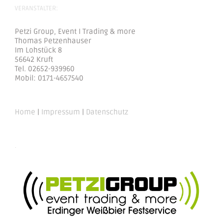
VERANSTALTER:
Petzi Group, Event I Trading & more
Thomas Petzenhauser
Im Lohstück 8
56642 Kruft
Tel. 02652-939960
Mobil: 0171-4657540
Home
|
Impressum
|
Datenschutz
.