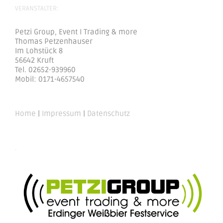
VERANSTALTER:
Petzi Group, Event I Trading & more
Thomas Petzenhauser
Im Lohstück 8
56642 Kruft
Tel. 02652-939960
Mobil: 0171-4657540
Home
|
Impressum
|
Datenschutz
.