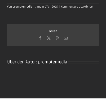
für
Von
promotemedia
|
Januar 17th, 2015
|
Kommentare deaktiviert
oktoberfe
plaidt201
44
Teilen
Facebook
X
Pinterest
E-
Mail
Über den Autor:
promotemedia