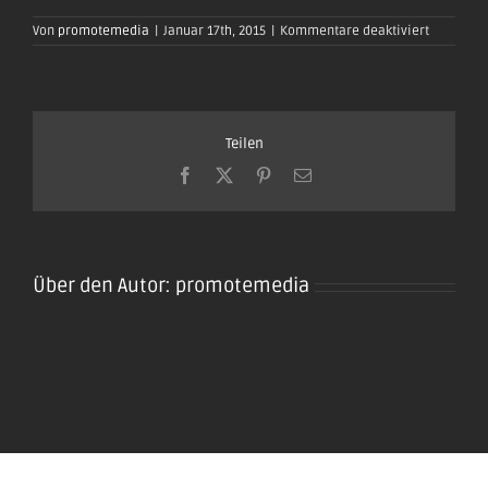
für
Von
promotemedia
|
Januar 17th, 2015
|
Kommentare deaktiviert
oktoberfe
plaidt201
36
Teilen
Facebook
X
Pinterest
E-
Mail
Über den Autor:
promotemedia