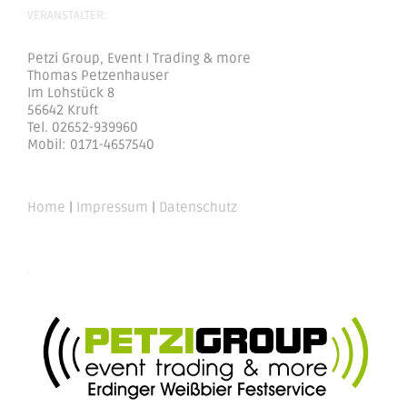
VERANSTALTER:
Petzi Group, Event I Trading & more
Thomas Petzenhauser
Im Lohstück 8
56642 Kruft
Tel. 02652-939960
Mobil: 0171-4657540
Home
|
Impressum
|
Datenschutz
.