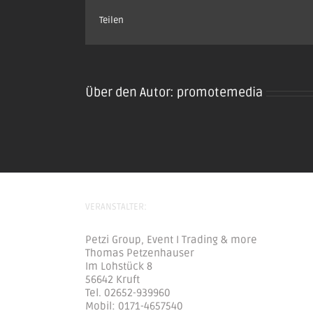
Teilen
Über den Autor:
promotemedia
VERANSTALTER:
Petzi Group, Event I Trading & more
Thomas Petzenhauser
Im Lohstück 8
56642 Kruft
Tel. 02652-939960
Mobil: 0171-4657540