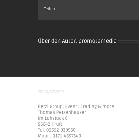
Teilen
Über den Autor:
promotemedia
VERANSTALTER:
Petzi Group, Event I Trading & more
Thomas Petzenhauser
Im Lohstück 8
56642 Kruft
Tel. 02652-939960
Mobil: 0171-4657540