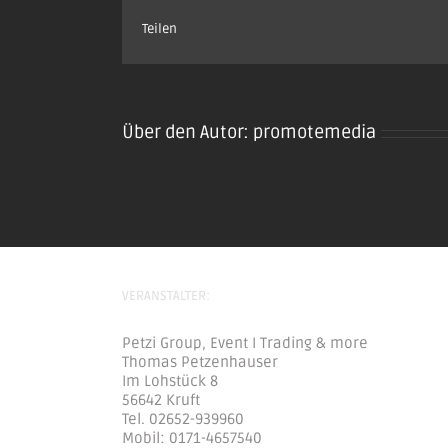
Teilen
Über den Autor:
promotemedia
VERANSTALTER:
Petzi Group, Event I Trading & more
Thomas Petzenhauser
Im Lohstück 8
56642 Kruft
Tel. 02652-939960
Mobil: 0171-4657540