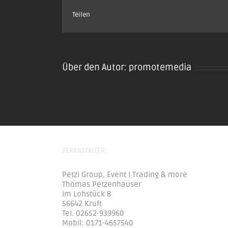
Teilen
Über den Autor:
promotemedia
VERANSTALTER:
Petzi Group, Event I Trading & more
Thomas Petzenhauser
Im Lohstück 8
56642 Kruft
Tel. 02652-939960
Mobil: 0171-4657540