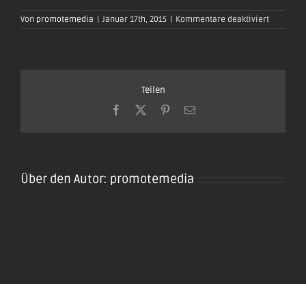
für
Von
promotemedia
|
Januar 17th, 2015
|
Kommentare deaktiviert
oktoberfe
plaidt201
123
Teilen
Facebook
X
Pinterest
E-
Mail
Über den Autor:
promotemedia