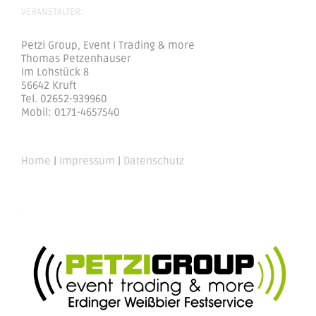
VERANSTALTER:
Petzi Group, Event I Trading & more
Thomas Petzenhauser
Im Lohstück 8
56642 Kruft
Tel. 02652-939960
Mobil: 0171-4657540
Home
|
Impressum
|
Datenschutz
.