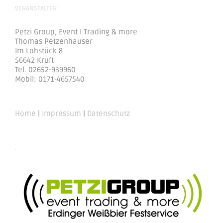
VERANSTALTER:
Petzi Group, Event I Trading & more
Thomas Petzenhauser
Im Lohstück 8
56642 Kruft
Tel. 02652-939960
Mobil: 0171-4657540
Home
|
Impressum
|
Datenschutz
.