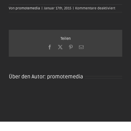
für
Von
promotemedia
|
Januar 17th, 2015
|
Kommentare deaktiviert
oktoberfe
plaidt201
12
Teilen
Facebook
X
Pinterest
E-
Mail
Über den Autor:
promotemedia