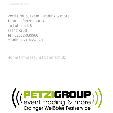
VERANSTALTER:
Petzi Group, Event I Trading & more
Thomas Petzenhauser
Im Lohstück 8
56642 Kruft
Tel. 02652-939960
Mobil: 0171-4657540
Home
|
Impressum
|
Datenschutz
.