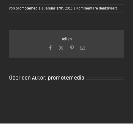
für
Von
promotemedia
|
Januar 17th, 2015
|
Kommentare deaktiviert
oktoberfe
plaidt201
112
Teilen
Facebook
X
Pinterest
E-
Mail
Über den Autor:
promotemedia