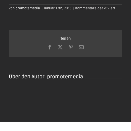
für
Von
promotemedia
|
Januar 17th, 2015
|
Kommentare deaktiviert
oktoberfe
plaidt201
104
Teilen
Facebook
X
Pinterest
E-
Mail
Über den Autor:
promotemedia