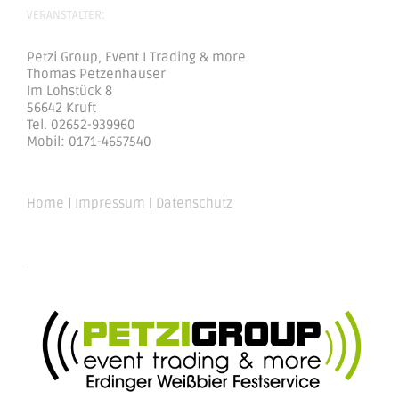
VERANSTALTER:
Petzi Group, Event I Trading & more
Thomas Petzenhauser
Im Lohstück 8
56642 Kruft
Tel. 02652-939960
Mobil: 0171-4657540
Home
|
Impressum
|
Datenschutz
.