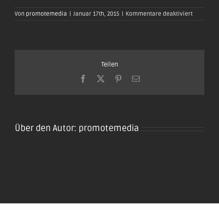
für
Von
promotemedia
|
Januar 17th, 2015
|
Kommentare deaktiviert
oktoberfe
plaidt201
67
Teilen
Facebook
X
Pinterest
E-
Mail
Über den Autor:
promotemedia