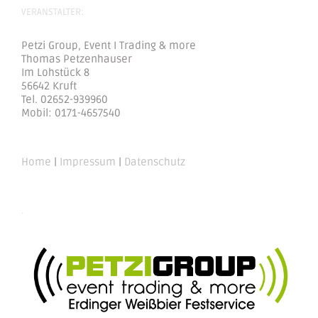
VERANSTALTER:
Petzi Group, Event I Trading & more
Thomas Petzenhauser
Im Lohstück 8
56642 Kruft
Tel. 02652-939960
Mobil: 0171-4657540
Home
|
Impressum
|
Datenschutz
.