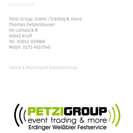
VERANSTALTER:
Petzi Group, Event I Trading & more
Thomas Petzenhauser
Im Lohstück 8
56642 Kruft
Tel. 02652-939960
Mobil: 0171-4657540
Home
|
Impressum
|
Datenschutz
.