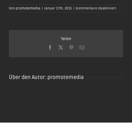
für
Von
promotemedia
|
Januar 17th, 2015
|
Kommentare deaktiviert
oktoberfe
plaidt201
65
Teilen
Facebook
X
Pinterest
E-
Mail
Über den Autor:
promotemedia