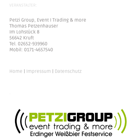
VERANSTALTER:
Petzi Group, Event I Trading & more
Thomas Petzenhauser
Im Lohstück 8
56642 Kruft
Tel. 02652-939960
Mobil: 0171-4657540
Home
|
Impressum
|
Datenschutz
.