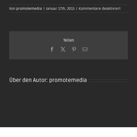
für
Von
promotemedia
|
Januar 17th, 2015
|
Kommentare deaktiviert
oktoberfe
plaidt201
19
Teilen
Facebook
X
Pinterest
E-
Mail
Über den Autor:
promotemedia