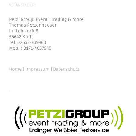
VERANSTALTER:
Petzi Group, Event I Trading & more
Thomas Petzenhauser
Im Lohstück 8
56642 Kruft
Tel. 02652-939960
Mobil: 0171-4657540
Home
|
Impressum
|
Datenschutz
.