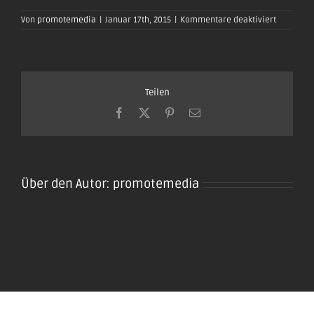
für
Von
promotemedia
|
Januar 17th, 2015
|
Kommentare deaktiviert
oktoberfe
plaidt201
13
Teilen
Facebook
X
Pinterest
E-
Mail
Über den Autor:
promotemedia