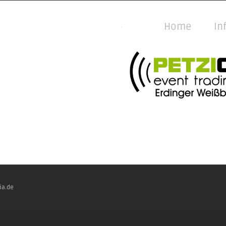
Home
In
.
ia.de