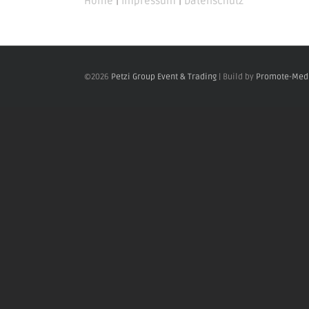
Home
|
Impressum
|
Datenschutz
©
2026
Petzi Group Event & Trading
| Build by
Promote-Med