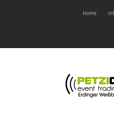
Home
In
.