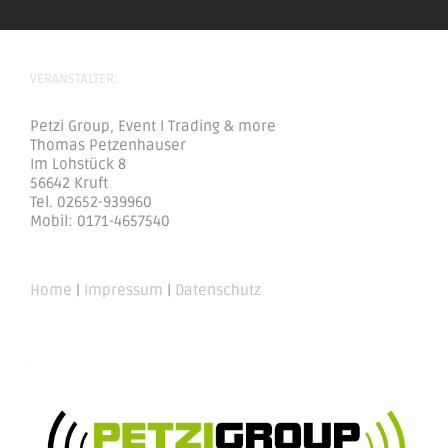
VERANSTALTER:
Petzi Group, Event I Trading & more
Thomas Petzenhauser
Im Lohstück 8
56642 Kruft
Tel. 02652-939960
Mobil: 0171-4657540
Home
|
Impressum
|
Datenschutz
.